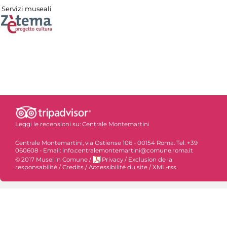
Servizi museali
Leggi le recensioni su:
Centrale Montemartini
Centrale Montemartini, via Ostiense 106 - 00154 Roma. Tel. +39
060608 - Email: info.centralemontemartini@comune.roma.it
© 2017 Musei in Comune
/
Privacy
/
Exclusion de la
responsabilité
/
Credits
/
Accessibilité du site
/
XML-rss