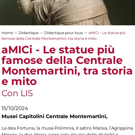
Home
>
Didactique
>
Didactique pour tous
>
aMICi - Le statue più
You are here
famose della Centrale Montemartini, tra storia e mito
aMICi - Le statue più
famose della Centrale
Montemartini, tra storia
e mito
Con LIS
15/10/2024
Musei Capitolini Centrale Montemartini,
La
dea Fortuna, la musa Polimnia, Il satiro Marsia, l’Agrippina
Minore, la dea Atena, sono solo alcune delle divinità e