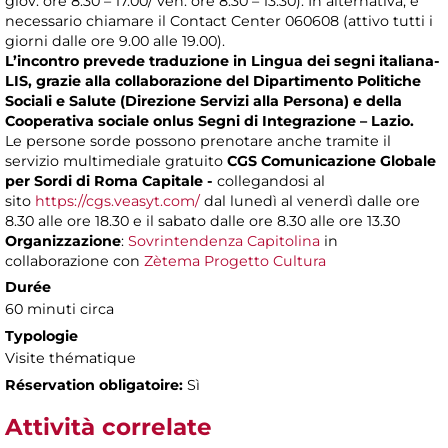
giov. ore 8.30 – 17.00/ ven. ore 8.30 – 13.30). In alternativa, è
necessario chiamare il Contact Center 060608 (attivo tutti i
giorni dalle ore 9.00 alle 19.00).
L’incontro prevede traduzione in Lingua dei segni italiana-
LIS, grazie alla collaborazione del Dipartimento Politiche
Sociali e Salute (Direzione Servizi alla Persona) e della
Cooperativa sociale onlus Segni di Integrazione – Lazio.
Le persone sorde possono prenotare anche tramite il
servizio multimediale gratuito
CGS Comunicazione Globale
per Sordi di Roma Capitale -
collegandosi al
sito
https://cgs.veasyt.com/
dal lunedì al venerdì dalle ore
8.30 alle ore 18.30 e il sabato dalle ore 8.30 alle ore 13.30
Organizzazione
:
Sovrintendenza Capitolina
in
collaborazione con
Zètema Progetto Cultura
Durée
60 minuti circa
Typologie
Visite thématique
Réservation obligatoire:
Sì
Attività correlate