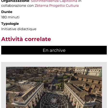
Organizzazione
:
Sovrintendenza Capitolina
in
collaborazione con
Zètema Progetto Cultura
Durée
180 minuti
Typologie
Initiative didactique
Attività correlate
En archive