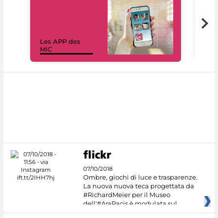
Les APP des
Les
MiC
rés
07/10/2018
Ombre, giochi di luce e trasparenze.
La nuova nuova teca progettata da
#RichardMeier per il Museo
dell'#AraPacis è modulata sul