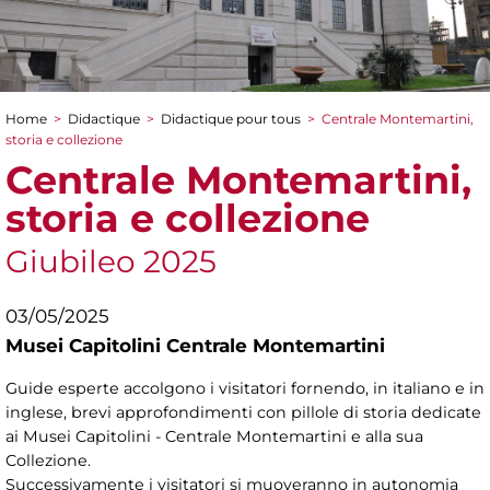
Home
>
Didactique
>
Didactique pour tous
>
Centrale Montemartini,
You are here
storia e collezione
Centrale Montemartini,
storia e collezione
Giubileo 2025
03/05/2025
Musei Capitolini Centrale Montemartini
Guide esperte accolgono i visitatori fornendo, in italiano e in
inglese, brevi approfondimenti con pillole di storia dedicate
ai Musei Capitolini - Centrale Montemartini e alla sua
Collezione.
Successivamente i visitatori si muoveranno in autonomia