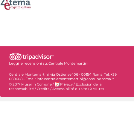
Leggi le recensioni su:
Centrale Montemartini
Centrale Montemartini, via Ostiense 106 - 00154 Roma. Tel. +39
060608 - Email: info.centralemontemartini@comune.roma.it
© 2017 Musei in Comune
/
Privacy
/
Exclusion de la
responsabilité
/
Credits
/
Accessibilité du site
/
XML-rss