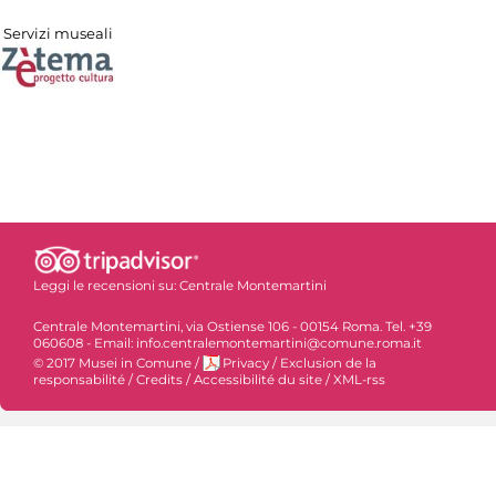
Servizi museali
Leggi le recensioni su:
Centrale Montemartini
Centrale Montemartini, via Ostiense 106 - 00154 Roma. Tel. +39
060608 - Email: info.centralemontemartini@comune.roma.it
© 2017 Musei in Comune
/
Privacy
/
Exclusion de la
responsabilité
/
Credits
/
Accessibilité du site
/
XML-rss