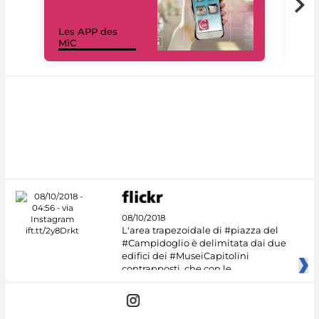
Les APP des
Les
MiC
rés
08/10/2018
L'area trapezoidale di #piazza del
#Campidoglio è delimitata dai due
edifici dei #MuseiCapitolini
contrapposti, che con le