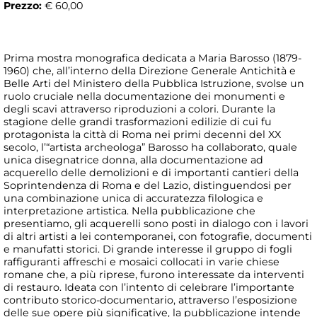
Prezzo:
€ 60,00
Prima mostra monografica dedicata a Maria Barosso (1879-
1960) che, all’interno della Direzione Generale Antichità e
Belle Arti del Ministero della Pubblica Istruzione, svolse un
ruolo cruciale nella documentazione dei monumenti e
degli scavi attraverso riproduzioni a colori. Durante la
stagione delle grandi trasformazioni edilizie di cui fu
protagonista la città di Roma nei primi decenni del XX
secolo, l’“artista archeologa” Barosso ha collaborato, quale
unica disegnatrice donna, alla documentazione ad
acquerello delle demolizioni e di importanti cantieri della
Soprintendenza di Roma e del Lazio, distinguendosi per
una combinazione unica di accuratezza filologica e
interpretazione artistica. Nella pubblicazione che
presentiamo, gli acquerelli sono posti in dialogo con i lavori
di altri artisti a lei contemporanei, con fotografie, documenti
e manufatti storici. Di grande interesse il gruppo di fogli
raffiguranti affreschi e mosaici collocati in varie chiese
romane che, a più riprese, furono interessate da interventi
di restauro. Ideata con l’intento di celebrare l’importante
contributo storico-documentario, attraverso l’esposizione
delle sue opere più significative, la pubblicazione intende