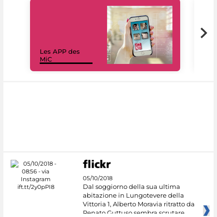
Les APP des
Les
MiC
rés
05/10/2018
Dal soggiorno della sua ultima
abitazione in Lungotevere della
Vittoria 1, Alberto Moravia ritratto da
Renato Guttuso sembra scrutare