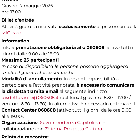
Giovedì 7 maggio 2026
ore 17.00
Billet d'entrée
Attività gratuita riservata
esclusivamente
ai possessori della
MIC card
Information
Info e
prenotazione obbligatoria
allo 060608
attivo tutti i
giorni dalle 9.00 alle 19.00.
Massimo 25 partecipanti
In caso di disponibilità le persone possono aggiungersi
anche il giorno stesso sul posto
Modalità di annullamento
: in caso di impossibilità a
partecipare all’attività prenotata,
è necessario comunicare
la disdetta tramite email
al seguente indirizzo:
disdetta.visite@060608.it
(dal lun.al giov. ore 8.30 – 17.00 /
ven. ore 8.30 – 13.30). In alternativa, è necessario chiamare il
Contact Center 060608
(attivo tutti i giorni dalle ore 9.00
alle 19.00).
Organizzazione
:
Sovrintendenza Capitolina
in
collaborazione con
Zètema Progetto Cultura
Points de rencontre: