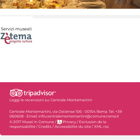
Servizi museali
Leggi le recensioni su:
Centrale Montemartini
Centrale Montemartini, via Ostiense 106 - 00154 Roma. Tel. +39
060608 - Email: info.centralemontemartini@comune.roma.it
© 2017 Musei in Comune
/
Privacy
/
Exclusion de la
responsabilité
/
Credits
/
Accessibilité du site
/
XML-rss