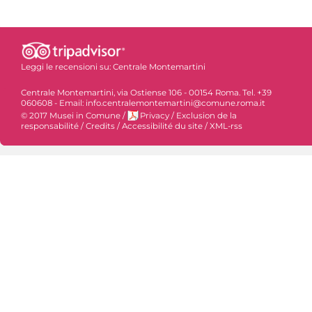
Leggi le recensioni su:
Centrale Montemartini
Centrale Montemartini, via Ostiense 106 - 00154 Roma. Tel. +39
060608 - Email: info.centralemontemartini@comune.roma.it
© 2017 Musei in Comune
/
Privacy
/
Exclusion de la
responsabilité
/
Credits
/
Accessibilité du site
/
XML-rss