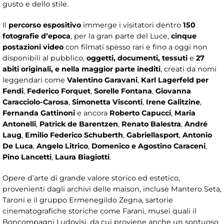
gusto e dello stile.
Il
percorso espositivo
immerge i visitatori dentro
150
fotografie d’epoca
, per la gran parte del Luce,
cinque
postazioni video
con filmati spesso rari e fino a oggi non
disponibili al pubblico,
oggetti, documenti, tessuti
e
27
abiti originali, e nella maggior parte inediti
, creati da nomi
leggendari come
Valentino Garavani
,
Karl Lagerfeld per
Fendi
,
Federico Forquet
,
Sorelle Fontana
,
Giovanna
Caracciolo-Carosa
,
Simonetta Visconti
,
Irene Galitzine
,
Fernanda Gattinoni
e ancora
Roberto Capucci
,
Maria
Antonelli
,
Patrick de Barentzen
,
Renato Balestra
,
André
Laug
,
Emilio Federico Schuberth
,
Gabriellasport
,
Antonio
De Luca
,
Angelo Litrico
,
Domenico e Agostino Caraceni
,
Pino Lancetti
,
Laura Biagiotti
.
Opere d’arte di grande valore storico ed estetico,
provenienti dagli archivi delle maison, incluse Mantero Seta,
Taroni e il gruppo Ermenegildo Zegna, sartorie
cinematografiche storiche come Farani, musei quali il
Boncompagni Ludovisi, da cui proviene anche un sontuoso