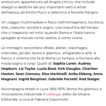
amicorum
, appartenuto ad Angelo Litrico, che include
disegni e dediche dei più importanti sarti e artisti
dell’epoca, da Emilio Pucci a Valentino e Novella Parigini.
Un viaggio multimediale e fisico nell’immaginario, tra storia,
stile, costume, società e sogno, una macchina del tempo
che ci trasporta nel mito: quando Roma e l’Italia hanno
spiegato al mondo come vestire, e come vivere.
Le immagini raccontano sfilate, atelier, reportages,
interviste, jet-set, lavoro e glamour, artigianato e arte. A
fianco, il cinema che fa di Roma un tempio, e fornisce alla
moda sogno e corpi. Quelli di:
Sophia Loren
,
Audrey
Hepburn
,
Liz Taylor
,
Lucia Bosè
,
Kirk Douglas
,
Charlton
Heston
,
Sean Connery
,
Elsa Martinelli
,
Anita Ekberg
,
Anna
Magnani
,
Ingrid Bergman
,
Gabriele Ferzetti
,
Rod Steiger
.
Accompagna
Moda in Luce 1955-1975. Roma fra glamour e
innovazione industriale
il
catalogo
, edito da Silvana
Editoriale, a cura di Fabiana Giacomotti.