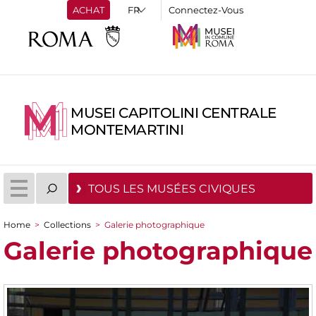
ACHAT
Connectez-Vous
MUSEI CAPITOLINI CENTRALE
MONTEMARTINI
TOUS LES MUSÉES CIVIQUES
Home
>
Collections
>
Galerie photographique
You are here
Galerie photographique