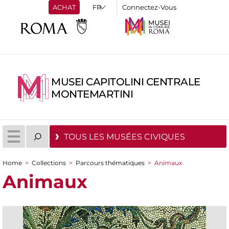
ACHAT
Connectez-Vous
MUSEI CAPITOLINI CENTRALE
MONTEMARTINI
TOUS LES MUSÉES CIVIQUES
Home
>
Collections
>
Parcours thématiques
>
Animaux
You are here
Animaux