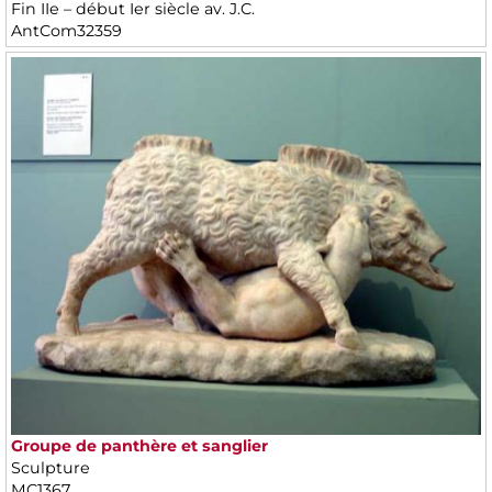
Fin IIe – début Ier siècle av. J.C.
AntCom32359
Groupe de panthère et sanglier
Sculpture
MC1367