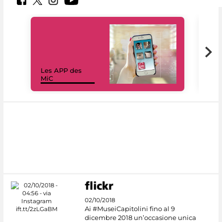
Les APP des
Les
MiC
rés
02/10/2018
Ai #MuseiCapitolini fino al 9
dicembre 2018 un’occasione unica