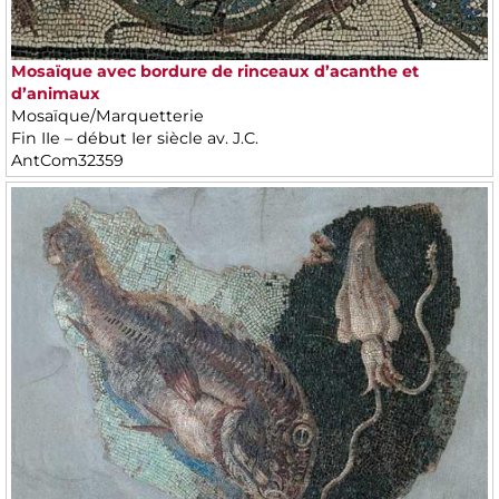
Mosaïque avec bordure de rinceaux d’acanthe et
d’animaux
Mosaïque/Marquetterie
Fin IIe – début Ier siècle av. J.C.
AntCom32359