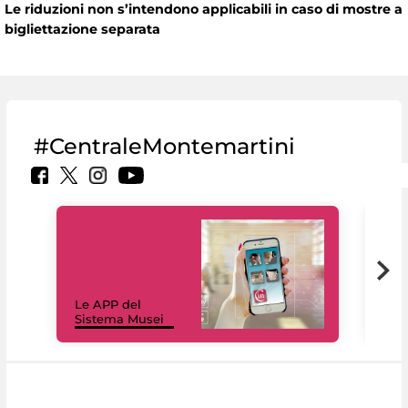
Le riduzioni non s’intendono applicabili in caso di mostre a
bigliettazione separata
#CentraleMontemartini
Il 
Le APP del
Mus
Sistema Musei
net