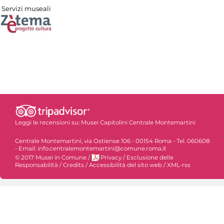
Servizi museali
Leggi le recensioni su:
Musei Capitolini Centrale Montemartini
Centrale Montemartini, via Ostiense 106 - 00154 Roma - Tel. 060608
- Email: info.centralemontemartini@comune.roma.it
© 2017 Musei in Comune
/
Privacy
/
Esclusione delle
Responsabilità
/
Credits
/
Accessibilità del sito web
/
XML-rss