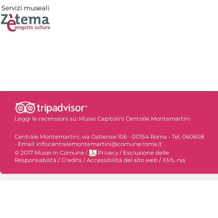
Servizi museali
Leggi le recensioni su:
Musei Capitolini Centrale Montemartini
Centrale Montemartini, via Ostiense 106 - 00154 Roma - Tel. 060608
- Email: info.centralemontemartini@comune.roma.it
© 2017 Musei in Comune
/
Privacy
/
Esclusione delle
Responsabilità
/
Credits
/
Accessibilità del sito web
/
XML-rss