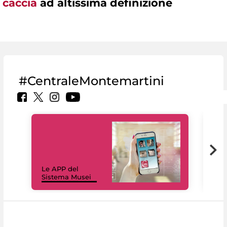
caccia
ad altissima definizione
#CentraleMontemartini
Il 
Le APP del
Mus
Sistema Musei
net