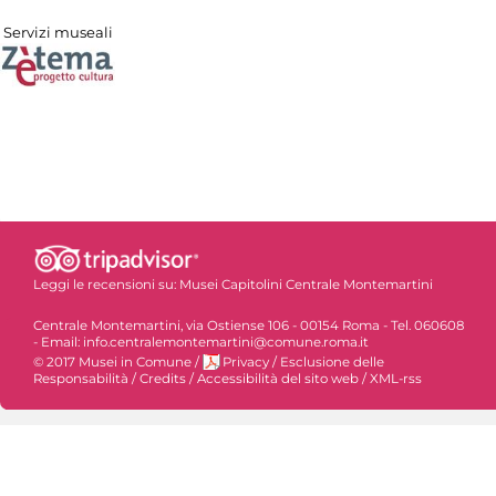
Servizi museali
Leggi le recensioni su:
Musei Capitolini Centrale Montemartini
Centrale Montemartini, via Ostiense 106 - 00154 Roma - Tel. 060608
- Email: info.centralemontemartini@comune.roma.it
© 2017 Musei in Comune
/
Privacy
/
Esclusione delle
Responsabilità
/
Credits
/
Accessibilità del sito web
/
XML-rss