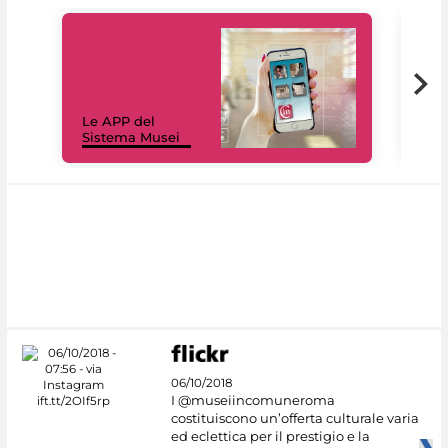
Il 
Le APP del
Mus
Sistema Musei
net
06/10/2018
I @museiincomuneroma
costituiscono un’offerta culturale varia
ed eclettica per il prestigio e la