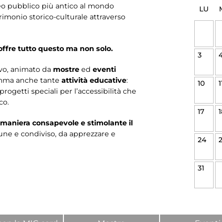
o pubblico più antico al mondo
LU
rimonio storico-culturale attraverso
offre tutto questo ma non solo.
3
vo, animato da
mostre
ed
eventi
amma anche tante
attività educative
:
10
1
progetti speciali per l’accessibilità che
co.
17
1
 maniera consapevole e stimolante il
ne e condiviso, da apprezzare e
24
31