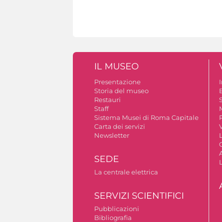
IL MUSEO
Presentazione
Storia del museo
B
Restauri
S
Staff
Sistema Musei di Roma Capitale
Carta dei servizi
V
Newsletter
A
SEDE
La centrale elettrica
SERVIZI SCIENTIFICI
Pubblicazioni
Bibliografia