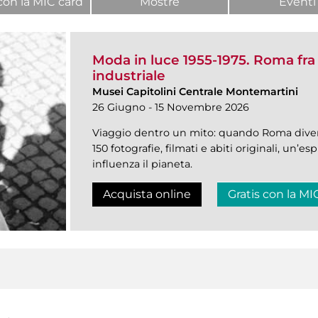
con la MIC card
Mostre
Eventi
Moda in luce 1955-1975. Roma fr
industriale
Musei Capitolini Centrale Montemartini
26 Giugno - 15 Novembre 2026
Viaggio dentro un mito: quando Roma diven
150 fotografie, filmati e abiti originali, un’e
influenza il pianeta.
Acquista online
Gratis con la MI