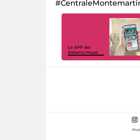
#CentraleMontemarti
Le APP del
Sistema Musei
mus