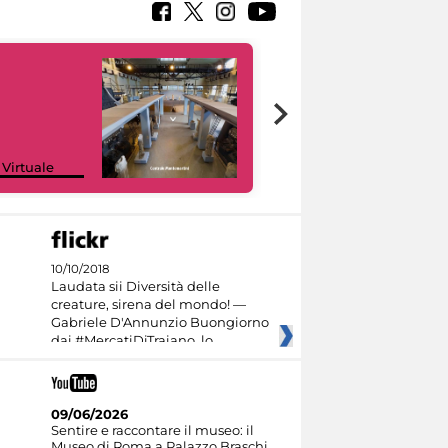
Google Arts &
 Virtuale
Culture
10/10/2018
Laudata sii Diversità delle
creature, sirena del mondo! —
Gabriele D'Annunzio Buongiorno
dai #MercatiDiTraiano, lo
09/06/2026
Sentire e raccontare il museo: il
Museo di Roma a Palazzo Braschi