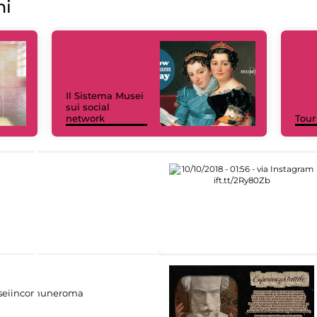
ni
Il Sistema Musei
sui social
network
Tour
eiincomuneroma