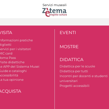
Servizi museali
VISITA
EVENTI
Informazioni pratiche
iglietti
MOSTRE
ervizi per i visitatori
MIC card
Roma Pass
DIDATTICA
isite didattiche
Didattica per le scuole
Le APP del Sistema Musei
Guide e cataloghi
Didattica per tutti
ccessibilità
Incontri per docenti e studenti
La tua opinione
universitari
Progetti accessibili
ACQUISTA