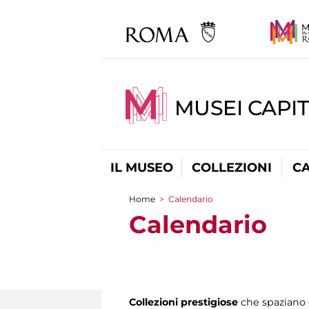
MUSEI CAPI
IL MUSEO
COLLEZIONI
C
Home
>
Calendario
Tu sei qui
Calendario
Collezioni prestigiose
che spaziano d