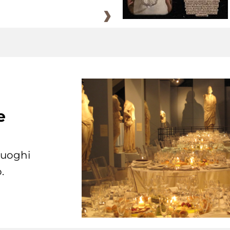
e
 luoghi
.