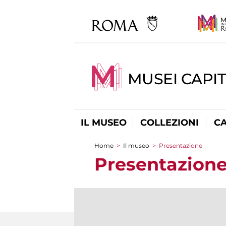
MUSEI CAPI
IL MUSEO
COLLEZIONI
C
Home
>
Il museo
>
Presentazione
Tu sei qui
Presentazion