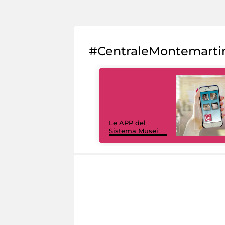
#CentraleMontemarti
Le APP del
Sistema Musei