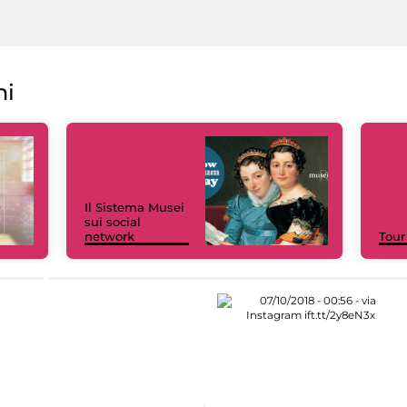
ni
Il Sistema Musei
sui social
network
Tour