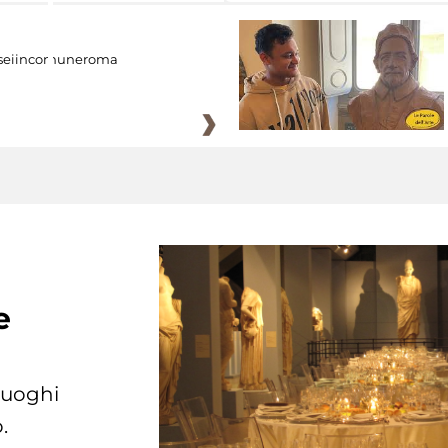
eiincomuneroma
e
 luoghi
.