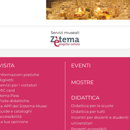
Servizi museali
VISITA
EVENTI
Informazioni pratiche
iglietti
MOSTRE
ervizi per i visitatori
MIC card
Roma Pass
DIDATTICA
isite didattiche
Didattica per le scuole
Le APP del Sistema Musei
Guide e cataloghi
Didattica per tutti
ccessibilità
Incontri per docenti e studenti
La tua opinione
universitari
Progetti accessibili