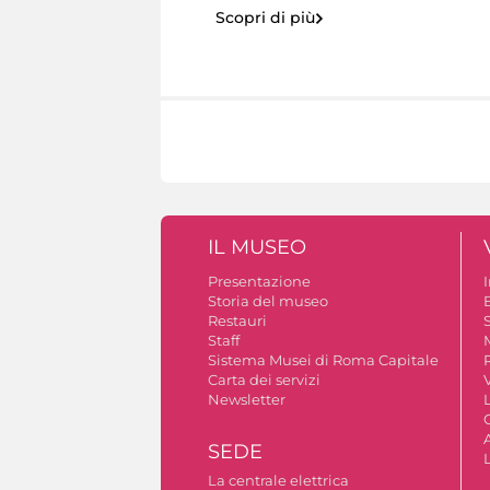
Scopri di più
IL MUSEO
Presentazione
Storia del museo
B
Restauri
S
Staff
Sistema Musei di Roma Capitale
Carta dei servizi
V
Newsletter
A
SEDE
La centrale elettrica