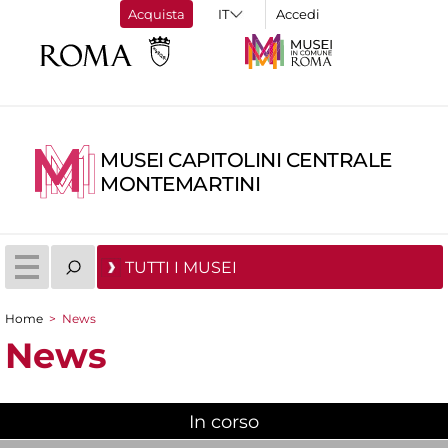
Acquista
Accedi
MUSEI CAPITOLINI CENTRALE
MONTEMARTINI
TUTTI I MUSEI
Home
>
News
Tu sei qui
News
In corso
(scheda attiva)