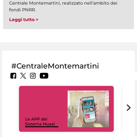
Centrale Montemartini, realizzato nell’ambito dei
fondi PNRR.
Leggi tutto >
#CentraleMontemartini
Il 
Le APP del
Mus
Sistema Musei
net