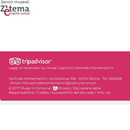
Servizi museali
Leggi le recensioni su:
Musei Capitolini Centrale Montemartini
Centrale Montemartini, via Ostiense 106 - 00154 Roma - Tel. 060608
- Email: info.centralemontemartini@comune.roma.it
© 2017 Musei in Comune
/
Privacy
/
Esclusione delle
Responsabilità
/
Credits
/
Accessibilità del sito web
/
XML-rss