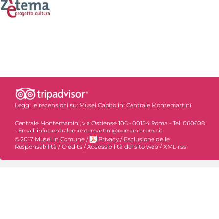
Leggi le recensioni su:
Musei Capitolini Centrale Montemartini
Centrale Montemartini, via Ostiense 106 - 00154 Roma - Tel. 060608
- Email: info.centralemontemartini@comune.roma.it
© 2017 Musei in Comune
/
Privacy
/
Esclusione delle
Responsabilità
/
Credits
/
Accessibilità del sito web
/
XML-rss