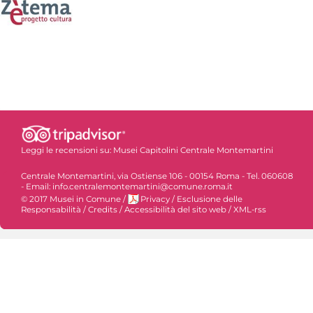
Leggi le recensioni su:
Musei Capitolini Centrale Montemartini
Centrale Montemartini, via Ostiense 106 - 00154 Roma - Tel. 060608
- Email: info.centralemontemartini@comune.roma.it
© 2017 Musei in Comune
/
Privacy
/
Esclusione delle
Responsabilità
/
Credits
/
Accessibilità del sito web
/
XML-rss