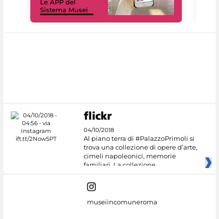
Le APP del
Mus
Sistema Musei
net
04/10/2018
Al piano terra di #PalazzoPrimoli si
trova una collezione di opere d’arte,
cimeli napoleonici, memorie
familiari. La collezione
museiincomuneroma