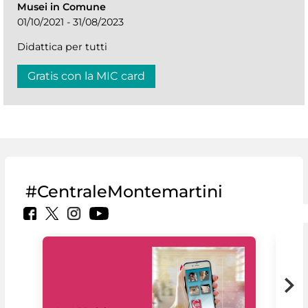
Musei in Comune
01/10/2021 - 31/08/2023
Didattica per tutti
Gratis con la MIC card
#CentraleMontemartini
Il 