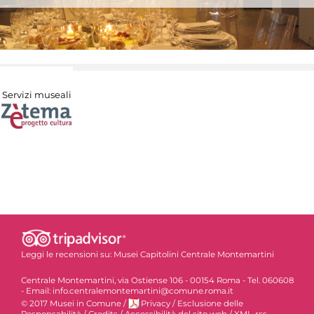
Servizi museali
Leggi le recensioni su:
Musei Capitolini Centrale Montemartini
Centrale Montemartini, via Ostiense 106 - 00154 Roma - Tel. 060608
- Email: info.centralemontemartini@comune.roma.it
© 2017 Musei in Comune
/
Privacy
/
Esclusione delle
Responsabilità
/
Credits
/
Accessibilità del sito web
/
XML-rss