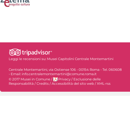
Leggi le recensioni su:
Musei Capitolini Centrale Montemartini
Centrale Montemartini, via Ostiense 106 - 00154 Roma - Tel. 060608
- Email: info.centralemontemartini@comune.roma.it
© 2017 Musei in Comune
/
Privacy
/
Esclusione delle
Responsabilità
/
Credits
/
Accessibilità del sito web
/
XML-rss