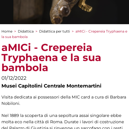
Home
>
Didattica
>
Didattica per tutti
>
aMICi - Crepereia Tryphaena e
Tu sei qui
la sua bambola
aMICi - Crepereia
Tryphaena e la sua
bambola
01/12/2022
Musei Capitolini Centrale Montemartini
Visita dedicata ai possessori della MIC card a cura di Barbara
Nobiloni.
Nel 1889 la scoperta di una sepoltura assai singolare ebbe
molta eco nella città di Roma. Durate i lavori di costruzione
del Palazzo di Giustizia si rinvenne un sarcofago con i resti