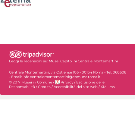
Leggi le recensioni su:
Musei Capitolini Centrale Montemartini
Centrale Montemartini, via Ostiense 106 - 00154 Roma - Tel. 060608
- Email: info.centralemontemartini@comune.roma.it
© 2017 Musei in Comune
/
Privacy
/
Esclusione delle
Responsabilità
/
Credits
/
Accessibilità del sito web
/
XML-rss