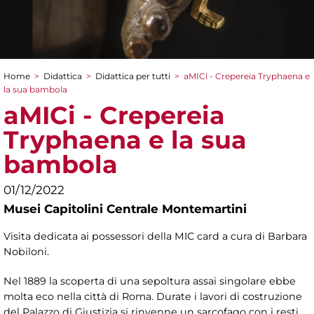
Home
>
Didattica
>
Didattica per tutti
>
aMICi - Crepereia Tryphaena e
Tu sei qui
la sua bambola
aMICi - Crepereia
Tryphaena e la sua
bambola
01/12/2022
Musei Capitolini Centrale Montemartini
Visita dedicata ai possessori della MIC card a cura di Barbara
Nobiloni.
Nel 1889 la scoperta di una sepoltura assai singolare ebbe
molta eco nella città di Roma. Durate i lavori di costruzione
del Palazzo di Giustizia si rinvenne un sarcofago con i resti