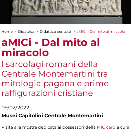
Home
>
Didattica
>
Didattica per tutti
>
aMICi - Dal mito al miracolo
Tu sei qui
aMICi - Dal mito al
miracolo
I sarcofagi romani della
Centrale Montemartini tra
mitologia pagana e prime
raffigurazioni cristiane
09/02/2022
Musei Capitolini Centrale Montemartini
Visita alla mostra dedicata ai possessori della
MIC card
a cura