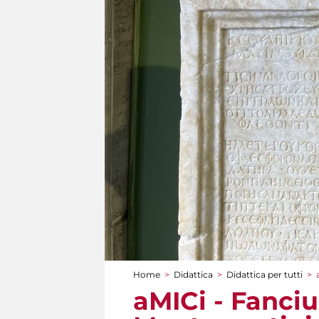
Home
>
Didattica
>
Didattica per tutti
>
Tu sei qui
aMICi - Fanciul