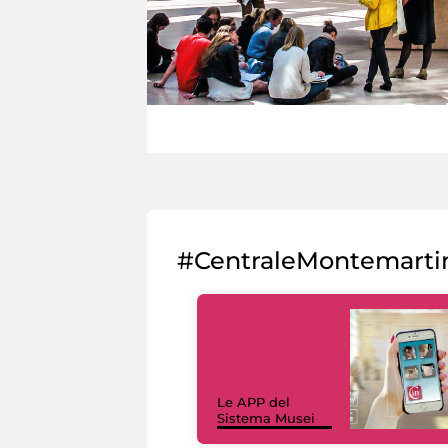
#CentraleMontemarti
Le APP del
Sistema Musei