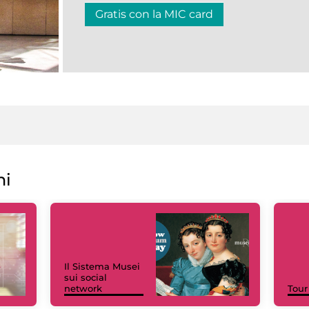
Gratis con la MIC card
ni
Il Sistema Musei
sui social
network
Tour