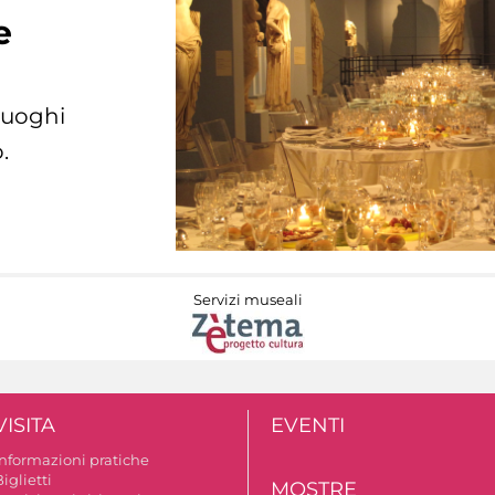
e
 luoghi
.
Servizi museali
VISITA
EVENTI
Informazioni pratiche
iglietti
MOSTRE