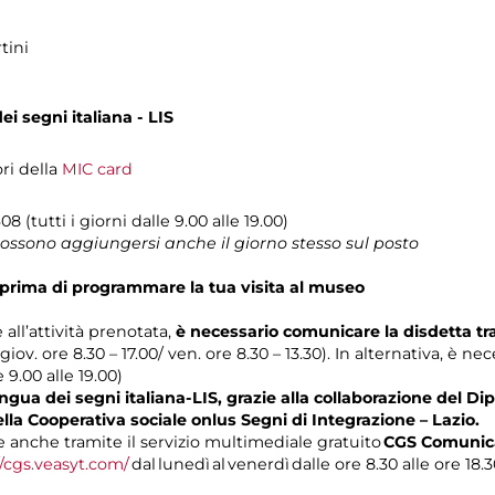
tini
i segni italiana - LIS
ori della
MIC card
08 (tutti i giorni dalle 9.00 alle 19.00)
 possono aggiungersi anche il giorno stesso sul posto
prima di programmare la tua visita al museo
 all’attività prenotata,
è necessario comunicare la disdetta t
 giov. ore 8.30 – 17.00/ ven. ore 8.30 – 13.30). In alternativa, è n
e 9.00 alle 19.00)
gua dei segni italiana-LIS, grazie alla collaborazione del Dip
ella Cooperativa sociale onlus Segni di Integrazione – Lazio.
anche tramite il servizio multimediale gratuito
CGS Comunica
//cgs.veasyt.com/
dal lunedì al venerdì dalle ore 8.30 alle ore 18.3