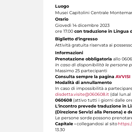
Luogo
Musei Capitolini Centrale Montemar
Orario
Giovedì 14 dicembre 2023
ore 17.00
con traduzione in Lingua de
Biglietto d'ingresso
Attività gratuita riservata ai possess
Informazioni
Prenotazione obbligatoria
allo 0606
In caso di disponibilità le persone
Massimo
25 partecipanti
Consulta sempre la pagina
AVVISI
Modalità di annullamento
In caso di impossibilità a partecipare
disdetta.visite@060608.it
(dal lun.al
060608
(attivo tutti i giorni dalle or
L'incontro prevede traduzione in Lin
(Direzione Servizi alla Persona) e d
Le persone sorde possono prenotare 
Capitale -
collegandosi al sito
https:
13.30