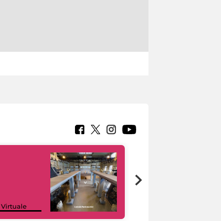
Google Arts &
 Virtuale
Culture