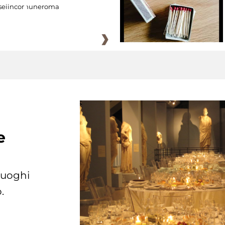
eiincomuneroma
e
 luoghi
.