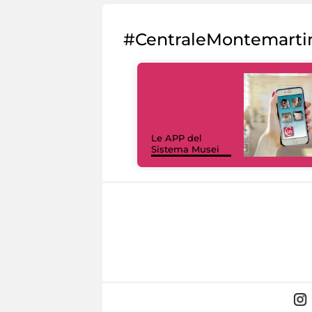
#CentraleMontemarti
Le APP del
Sistema Musei