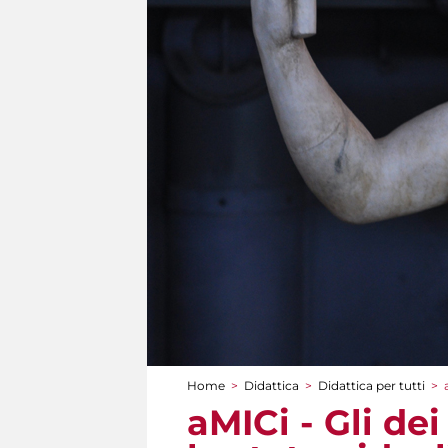
Home
>
Didattica
>
Didattica per tutti
>
Tu sei qui
aMICi - Gli de