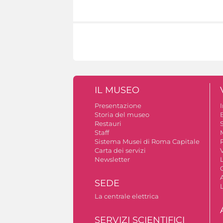
IL MUSEO
Presentazione
Storia del museo
B
Restauri
S
Staff
Sistema Musei di Roma Capitale
Carta dei servizi
V
Newsletter
A
SEDE
La centrale elettrica
SERVIZI SCIENTIFICI