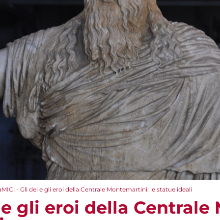
aMICi - Gli dei e gli eroi della Centrale Montemartini: le statue ideali
i e gli eroi della Central