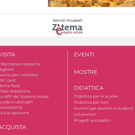
Servizi museali
VISITA
EVENTI
Informazioni pratiche
iglietti
MOSTRE
ervizi per i visitatori
MIC card
Roma Pass
DIDATTICA
isite didattiche
Didattica per le scuole
Le APP del Sistema Musei
Guide e cataloghi
Didattica per tutti
ccessibilità
Incontri per docenti e studenti
La tua opinione
universitari
Progetti accessibili
ACQUISTA