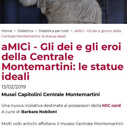
Home
>
Didattica
>
Didattica per tutti
>
aMICi - Gli dei e gli eroi della
Tu sei qui
Centrale Montemartini: le statue ideali
aMICi - Gli dei e gli eroi
della Centrale
Montemartini: le statue
ideali
13/02/2019
Musei Capitolini Centrale Montemartini
Una nuova iniziativa destinata ai possessori della
MIC card
A cura di
Barbara Nobiloni
Molti volti antichi affollano il museo Centrale Montemartini: