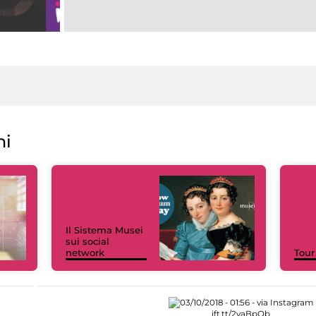
ni
Il Sistema Musei
sui social
network
Tour