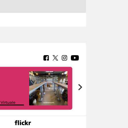
Google Arts &
 Virtuale
Culture