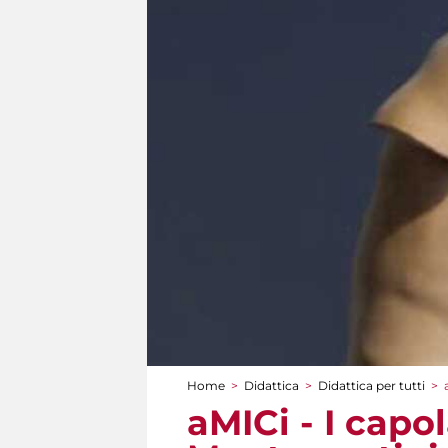
Home
>
Didattica
>
Didattica per tutti
>
Tu sei qui
aMICi - I capol