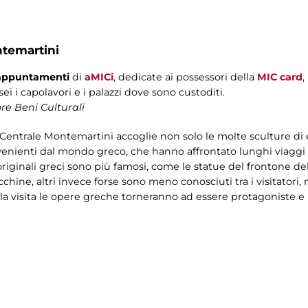
ntemartini
i appuntamenti
di
aMICi
, dedicate ai possessori della
MIC card
,
ei i capolavori e i palazzi dove sono custoditi.
re Beni Culturali
 Centrale Montemartini accoglie non solo le molte sculture di
venienti dal mondo greco, che hanno affrontato lunghi viaggi e
riginali greci sono più famosi, come le statue del frontone de
chine, altri invece forse sono meno conosciuti tra i visitatori,
a visita le opere greche torneranno ad essere protagoniste e la