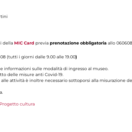
tini
i della
MIC Card
previa
prenotazione obbligatoria
allo 06060
8 (tutti i giorni dalle 9.00 alle 19.00
)
le informazioni sulle modalità di ingresso al museo.
tto delle misure anti Covid-19.
alle attività è inoltre necessario sottoporsi alla misurazione 
a.
Progetto cultura