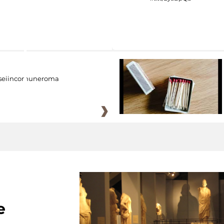
eiincomuneroma
e