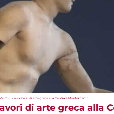
aMICi - I capolavori di arte greca alla Centrale Montemartini
avori di arte greca alla 