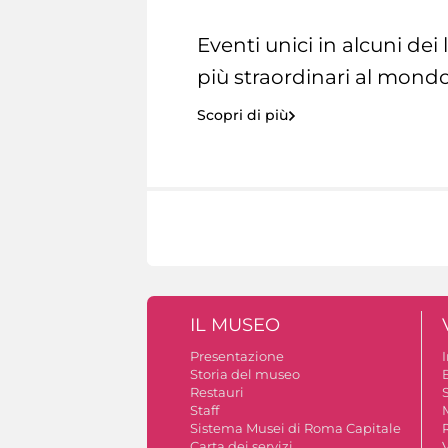
Eventi unici in alcuni dei
più straordinari al mondo
Scopri di più
IL MUSEO
Presentazione
Storia del museo
B
Restauri
S
Staff
Sistema Musei di Roma Capitale
Carta dei servizi
V