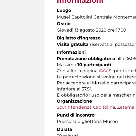
Informazioni
Luogo
Musei Capitolini Centrale Montemar
Orario
Giovedì 13 agosto 2020 ore 17.00
Biglietto d'ingresso
Visita gratuita
riservata ai possessor
Informazioni
Prenotazione obbligatoria
allo 06060
Massimo
10 partecipanti
Consulta la pagina
AVVISI
per tutte 
La partecipazione si svolge nel rispe
Per accedere ai Musei e partecipare 
inferiore ai 37.5°.
È obbligatorio l'uso della mascherin
Organizzazione
Sovrintendenza Capitolina
,
Zètema 
Punti di incontro:
Presso la biglietteria Museo
Durata
30 minuti