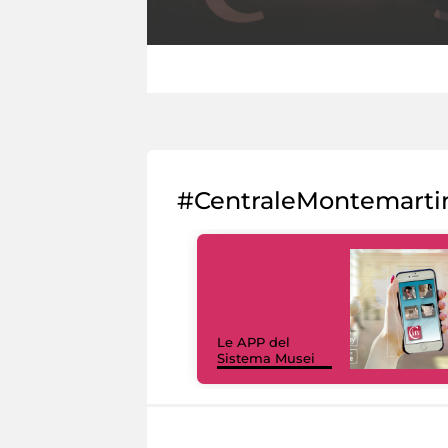
#CentraleMontemarti
Le APP del
Sistema Musei