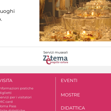
 luoghi
.
Servizi museali
VISITA
EVENTI
Informazioni pratiche
iglietti
MOSTRE
ervizi per i visitatori
MIC card
Roma Pass
DIDATTICA
isite didattiche