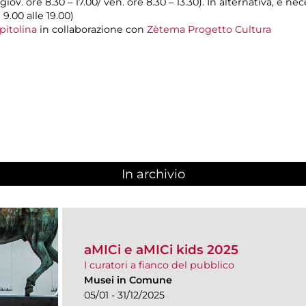
 giov. ore 8.30 – 17.00/ ven. ore 8.30 – 13.30). In alternativa, è 
 9.00 alle 19.00)
pitolina
in collaborazione con
Zètema Progetto Cultura
In archivio
aMICi e aMICi kids 2025
I curatori a fianco del pubblico
Musei in Comune
05/01 - 31/12/2025