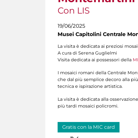
Con LIS
19/06/2025
Musei Capitolini Centrale Mo
La visita è dedicata ai preziosi mosa
A cura di Serena Guglielmi
Visita dedicata ai possessori della
MI
I mosaici romani della Centrale Mon
che dal più semplice decoro alla più
tecnica e ispirazione artistica.
La visita è dedicata alla osservazione
più tardi mosaici policromi.
Gratis con la MIC card