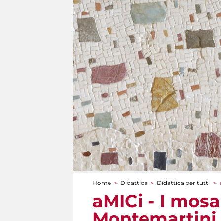
Home
>
Didattica
>
Didattica per tutti
>
Tu sei qui
aMICi - I mosa
Montemartini