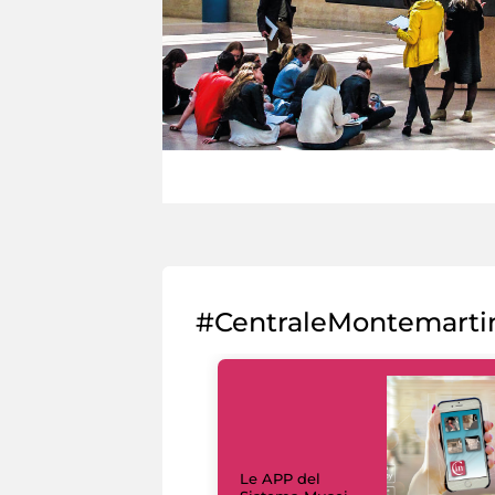
#CentraleMontemarti
Le APP del