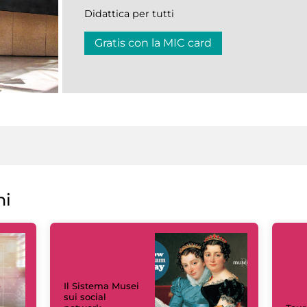
Didattica per tutti
Gratis con la MIC card
ni
Il Sistema Musei
sui social