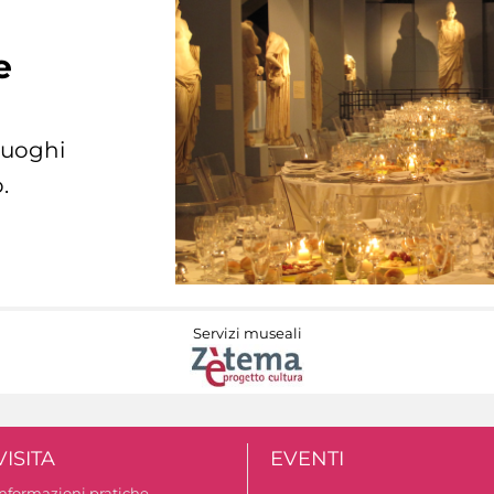
e
 luoghi
.
Servizi museali
VISITA
EVENTI
Informazioni pratiche