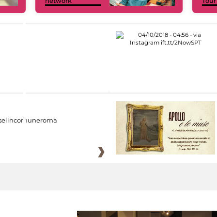
network
Tour
eiincomuneroma