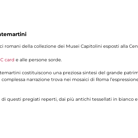
ntemartini
ici romani della collezione dei Musei Capitolini esposti alla C
C card
e alle persone sorde.
temartini costituiscono una preziosa sintesi del grande patrim
 complessa narrazione trova nei mosaici di Roma l’espressione p
 di questi pregiati reperti, dai più antichi tessellati in bianco 