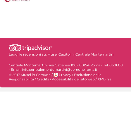
Leggi le recensioni su:
Musei Capitolini Centrale Montemartini
Centrale Montemartini, via Ostiense 106 - 00154 Roma - Tel. 060608
- Email: info.centralemontemartini@comune.roma.it
© 2017 Musei in Comune
/
Privacy
/
Esclusione delle
Responsabilità
/
Credits
/
Accessibilità del sito web
/
XML-rss