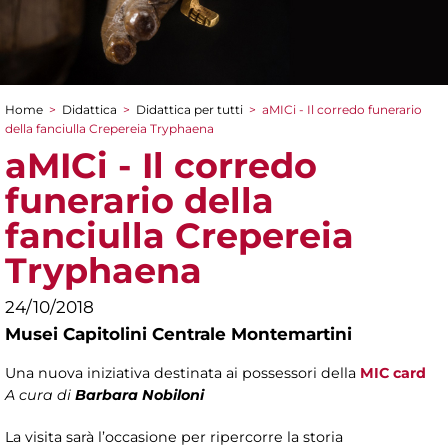
Home
>
Didattica
>
Didattica per tutti
>
aMICi - Il corredo funerario
Tu sei qui
della fanciulla Crepereia Tryphaena
aMICi - Il corredo
funerario della
fanciulla Crepereia
Tryphaena
24/10/2018
Musei Capitolini Centrale Montemartini
Una nuova iniziativa destinata ai possessori della
MIC card
A cura di
Barbara Nobiloni
La visita sarà l’occasione per ripercorre la storia