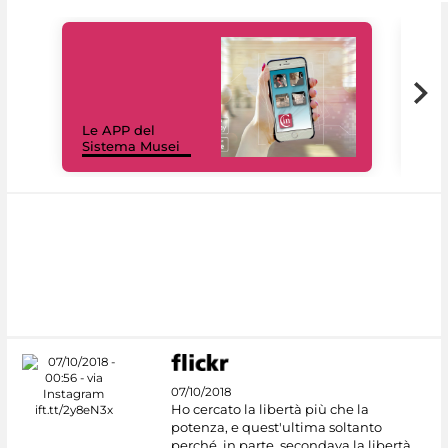
Il 
Le APP del
Mus
Sistema Musei
net
07/10/2018
Ho cercato la libertà più che la
potenza, e quest'ultima soltanto
perché, in parte, secondava la libertà.