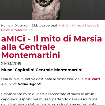
Home
>
Didattica
>
Didattica per tutti
>
aMICi - Il mito di Marsia alla
Tu sei qui
Centrale Montemartini
aMICi - Il mito di Marsia
alla Centrale
Montemartini
21/03/2019
Musei Capitolini Centrale Montemartini
Una nuova iniziativa destinata ai possessori della
MIC card
A cura di
Nadia Agnoli
L’avvincente mito di Marsia raccontato attraverso alcuni
capolavori esposti nel museo, partendo dalla descrizione
della bellissima statua in marmo colorato recentemente