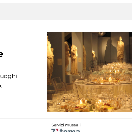
e
 luoghi
.
Servizi museali