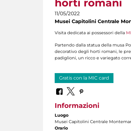
horti romani
11/05/2022
Musei Capitolini Centrale Mo
Visita dedicata ai possessori della
MI
Partendo dalla statua della musa Pol
decorativo degli horti romani, le pre
padiglioni, un ricco e variegato cor
Gratis con la MIC card
Informazioni
Luogo
Musei Capitolini Centrale Montemar
Orario