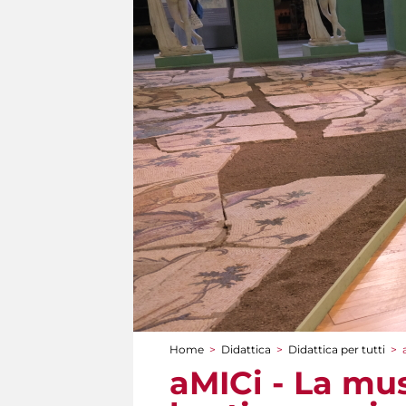
Home
>
Didattica
>
Didattica per tutti
>
Tu sei qui
aMICi - La mu