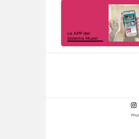
Le APP del
Sistema Musei
mus