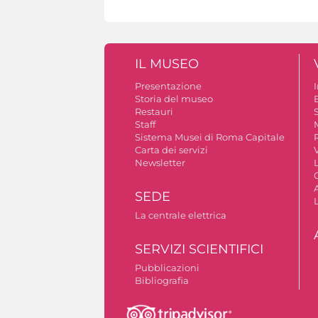
IL MUSEO
Presentazione
Storia del museo
B
Restauri
S
Staff
Sistema Musei di Roma Capitale
Carta dei servizi
V
Newsletter
A
SEDE
La centrale elettrica
SERVIZI SCIENTIFICI
Pubblicazioni
Bibliografia
Autorizzazione riprese fotografiche