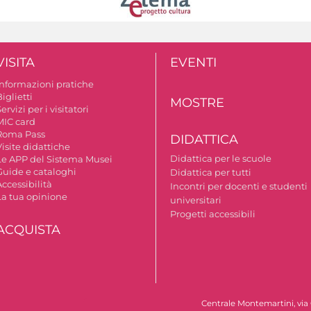
VISITA
EVENTI
Informazioni pratiche
iglietti
MOSTRE
ervizi per i visitatori
MIC card
Roma Pass
DIDATTICA
isite didattiche
Didattica per le scuole
Le APP del Sistema Musei
Guide e cataloghi
Didattica per tutti
ccessibilità
Incontri per docenti e studenti
La tua opinione
universitari
Progetti accessibili
ACQUISTA
Centrale Montemartini, via 