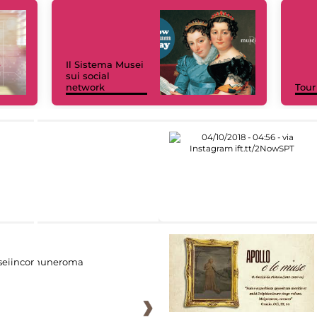
Il Sistema Musei
sui social
network
Tour
eiincomuneroma