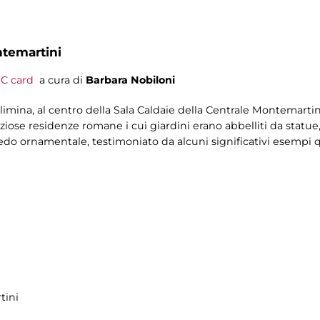
ntemartini
C card
a cura di
Barbara Nobiloni
imina, al centro della Sala Caldaie della Centrale Montemartini
ziose residenze romane i cui giardini erano abbelliti da statue
redo ornamentale, testimoniato da alcuni significativi esempi q
tini