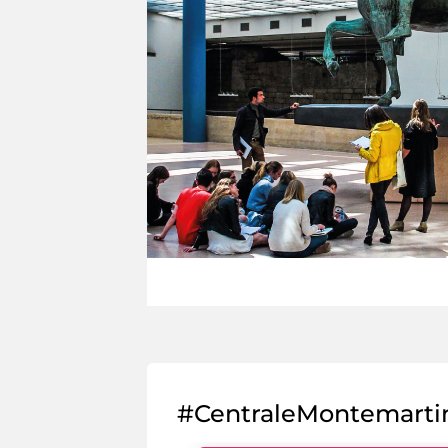
#CentraleMontemarti