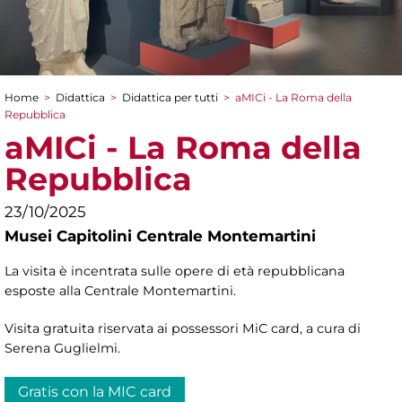
Home
>
Didattica
>
Didattica per tutti
>
aMICi - La Roma della
Tu sei qui
Repubblica
aMICi - La Roma della
Repubblica
23/10/2025
Musei Capitolini Centrale Montemartini
La visita è incentrata sulle opere di età repubblicana
esposte alla Centrale Montemartini.
Visita gratuita riservata ai possessori MiC card, a cura di
Serena Guglielmi.
Gratis con la MIC card