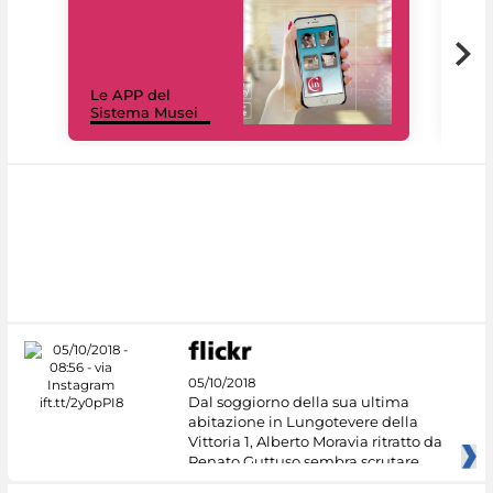
Il 
Le APP del
Mus
Sistema Musei
net
05/10/2018
Dal soggiorno della sua ultima
abitazione in Lungotevere della
Vittoria 1, Alberto Moravia ritratto da
Renato Guttuso sembra scrutare