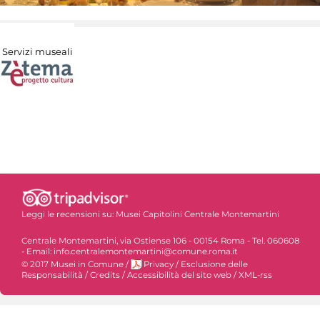
Servizi museali
Leggi le recensioni su:
Musei Capitolini Centrale Montemartini
Centrale Montemartini, via Ostiense 106 - 00154 Roma - Tel. 060608
- Email: info.centralemontemartini@comune.roma.it
© 2017 Musei in Comune
/
Privacy
/
Esclusione delle
Responsabilità
/
Credits
/
Accessibilità del sito web
/
XML-rss