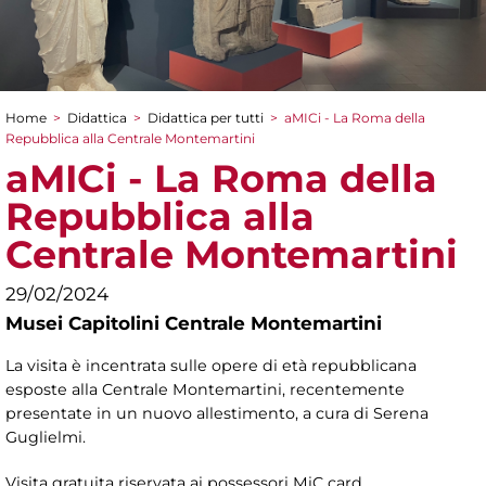
Home
>
Didattica
>
Didattica per tutti
>
aMICi - La Roma della
Tu sei qui
Repubblica alla Centrale Montemartini
aMICi - La Roma della
Repubblica alla
Centrale Montemartini
29/02/2024
Musei Capitolini Centrale Montemartini
La visita è incentrata sulle opere di età repubblicana
esposte alla Centrale Montemartini, recentemente
presentate in un nuovo allestimento, a cura di Serena
Guglielmi.
Visita gratuita riservata ai possessori MiC card.