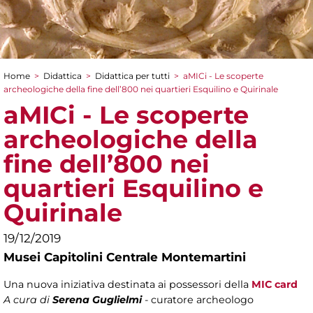
Home
>
Didattica
>
Didattica per tutti
>
aMICi - Le scoperte
Tu sei qui
archeologiche della fine dell’800 nei quartieri Esquilino e Quirinale
aMICi - Le scoperte
archeologiche della
fine dell’800 nei
quartieri Esquilino e
Quirinale
19/12/2019
Musei Capitolini Centrale Montemartini
Una nuova iniziativa destinata ai possessori della
MIC card
A cura di
Serena Guglielmi
- curatore archeologo