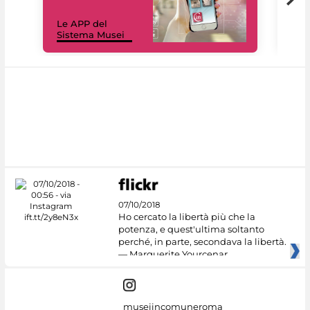
Il 
Le APP del
Mus
Sistema Musei
net
07/10/2018
Ho cercato la libertà più che la
potenza, e quest'ultima soltanto
perché, in parte, secondava la libertà.
— Marguerite Yourcenar
museiincomuneroma