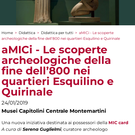
Home
>
Didattica
>
Didattica per tutti
>
aMICi - Le scoperte
Tu sei qui
archeologiche della fine dell’800 nei quartieri Esquilino e Quirinale
aMICi - Le scoperte
archeologiche della
fine dell’800 nei
quartieri Esquilino e
Quirinale
24/01/2019
Musei Capitolini Centrale Montemartini
Una nuova iniziativa destinata ai possessori della
MIC card
A cura di
Serena Guglielmi
,
curatore archeologo