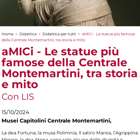
Home
>
Didattica
>
Didattica per tutti
>
aMICi - Le statue più famose
Tu sei qui
della Centrale Montemartini, tra storia e mito
aMICi - Le statue più
famose della Centrale
Montemartini, tra storia
e mito
Con LIS
15/10/2024
Musei Capitolini Centrale Montemartini,
La
dea Fortuna, la musa Polimnia, Il satiro Marsia, l’Agrippina
Minore, la dea Atena, sono solo alcune delle divinità e