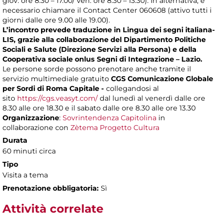
giov. ore 8.30 – 17.00/ ven. ore 8.30 – 13.30). In alternativa, è
necessario chiamare il Contact Center 060608 (attivo tutti i
giorni dalle ore 9.00 alle 19.00).
L’incontro prevede traduzione in Lingua dei segni italiana-
LIS, grazie alla collaborazione del Dipartimento Politiche
Sociali e Salute (Direzione Servizi alla Persona) e della
Cooperativa sociale onlus Segni di Integrazione – Lazio.
Le persone sorde possono prenotare anche tramite il
servizio multimediale gratuito
CGS Comunicazione Globale
per Sordi di Roma Capitale -
collegandosi al
sito
https://cgs.veasyt.com/
dal lunedì al venerdì dalle ore
8.30 alle ore 18.30 e il sabato dalle ore 8.30 alle ore 13.30
Organizzazione
:
Sovrintendenza Capitolina
in
collaborazione con
Zètema Progetto Cultura
Durata
60 minuti circa
Tipo
Visita a tema
Prenotazione obbligatoria:
Sì
Attività correlate