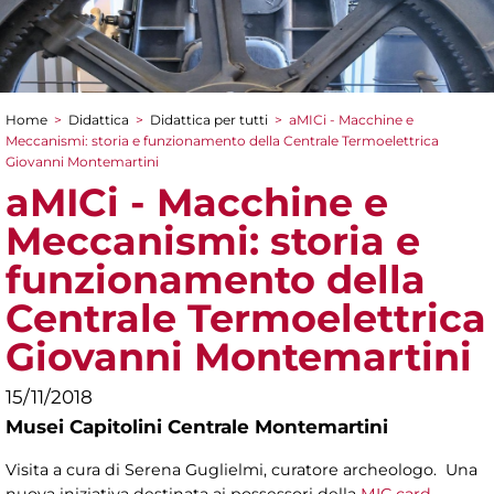
Home
>
Didattica
>
Didattica per tutti
>
aMICi - Macchine e
Tu sei qui
Meccanismi: storia e funzionamento della Centrale Termoelettrica
Giovanni Montemartini
aMICi - Macchine e
Meccanismi: storia e
funzionamento della
Centrale Termoelettrica
Giovanni Montemartini
15/11/2018
Musei Capitolini Centrale Montemartini
Visita a cura di Serena Guglielmi, curatore archeologo. Una
nuova iniziativa destinata ai possessori della
MIC card
.