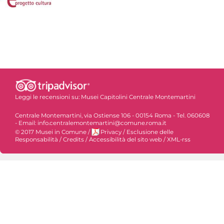
Leggi le recensioni su:
Musei Capitolini Centrale Montemartini
Centrale Montemartini, via Ostiense 106 - 00154 Roma - Tel. 060608
- Email: info.centralemontemartini@comune.roma.it
© 2017 Musei in Comune
/
Privacy
/
Esclusione delle
Responsabilità
/
Credits
/
Accessibilità del sito web
/
XML-rss