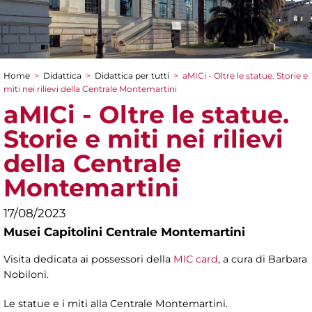
Home
>
Didattica
>
Didattica per tutti
>
aMICi - Oltre le statue. Storie e
Tu sei qui
miti nei rilievi della Centrale Montemartini
aMICi - Oltre le statue.
Storie e miti nei rilievi
della Centrale
Montemartini
17/08/2023
Musei Capitolini Centrale Montemartini
Visita dedicata ai possessori della
MIC card
, a cura di Barbara
Nobiloni.
Le statue e i miti alla Centrale Montemartini.