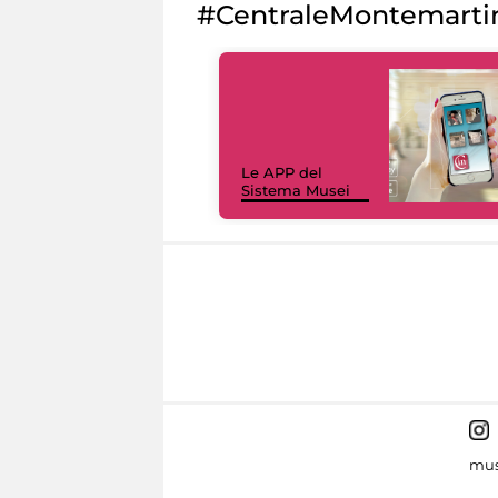
#CentraleMontemarti
Le APP del
Sistema Musei
mus