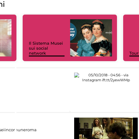
ni
Il Sistema Musei
sui social
network
Tour
eiincomuneroma