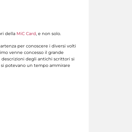
ri della
MiC Card
, e non solo.
partenza per conoscere i diversi volti
primo venne concesso il grande
descrizioni degli antichi scrittori si
cate si potevano un tempo ammirare