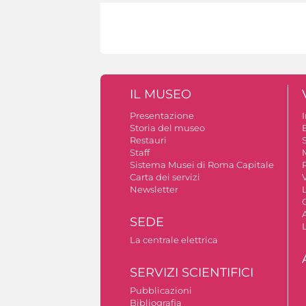
IL MUSEO
Presentazione
Storia del museo
B
Restauri
S
Staff
Sistema Musei di Roma Capitale
Carta dei servizi
V
Newsletter
A
SEDE
La centrale elettrica
SERVIZI SCIENTIFICI
Pubblicazioni
Bibliografia