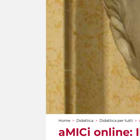
Home
>
Didattica
>
Didattica per tutti
>
Tu sei qui
aMICi online: I