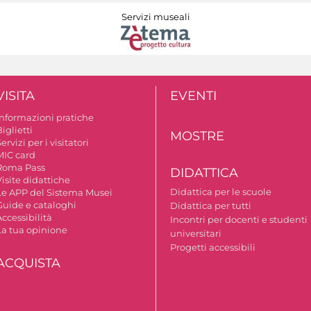
Servizi museali
VISITA
EVENTI
Informazioni pratiche
iglietti
MOSTRE
ervizi per i visitatori
MIC card
Roma Pass
DIDATTICA
isite didattiche
Didattica per le scuole
Le APP del Sistema Musei
Guide e cataloghi
Didattica per tutti
ccessibilità
Incontri per docenti e studenti
La tua opinione
universitari
Progetti accessibili
ACQUISTA