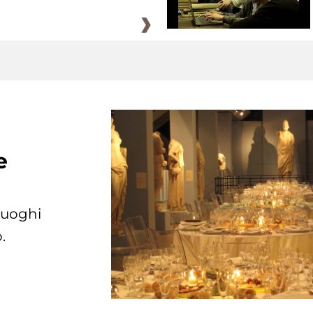
e
 luoghi
.