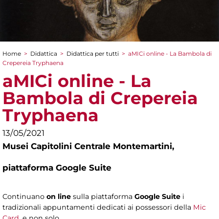
Home
>
Didattica
>
Didattica per tutti
>
aMICi online - La Bambola di
Tu sei qui
Crepereia Tryphaena
aMICi online - La
Bambola di Crepereia
Tryphaena
13/05/2021
Musei Capitolini Centrale Montemartini,
piattaforma Google Suite
Continuano
on line
sulla piattaforma
Google Suite
i
tradizionali appuntamenti dedicati ai possessori della
Mic
Card
, e non solo.