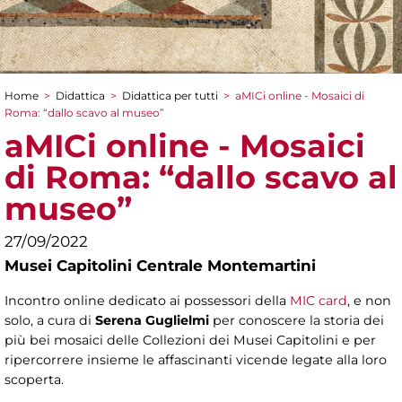
Home
>
Didattica
>
Didattica per tutti
>
aMICi online - Mosaici di
Tu sei qui
Roma: “dallo scavo al museo”
aMICi online - Mosaici
di Roma: “dallo scavo al
museo”
27/09/2022
Musei Capitolini Centrale Montemartini
Incontro online dedicato ai possessori della
MIC card
, e non
solo, a cura di
Serena Guglielmi
per conoscere la storia dei
più bei mosaici delle Collezioni dei Musei Capitolini e per
ripercorrere insieme le affascinanti vicende legate alla loro
scoperta.