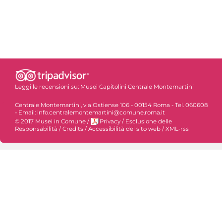
Leggi le recensioni su:
Musei Capitolini Centrale Montemartini
Centrale Montemartini, via Ostiense 106 - 00154 Roma - Tel. 060608
- Email: info.centralemontemartini@comune.roma.it
© 2017 Musei in Comune
/
Privacy
/
Esclusione delle
Responsabilità
/
Credits
/
Accessibilità del sito web
/
XML-rss