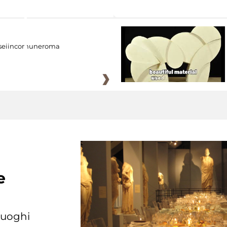
eiincomuneroma
e
 luoghi