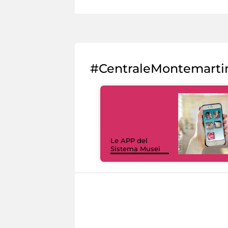
#CentraleMontemarti
Le APP del
Sistema Musei