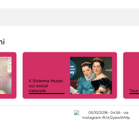
ni
Il Sistema Musei
sui social
network
Tour