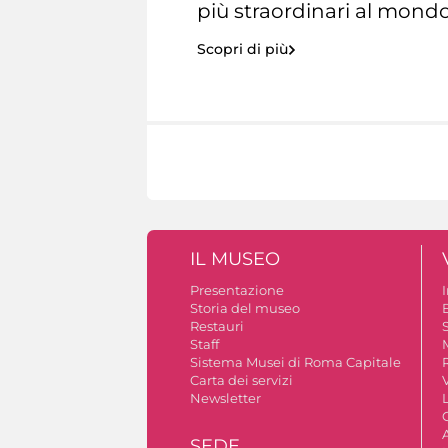
più straordinari al mondo
Scopri di più
IL MUSEO
Presentazione
Storia del museo
B
Restauri
S
Staff
Sistema Musei di Roma Capitale
Carta dei servizi
V
Newsletter
A
SEDE