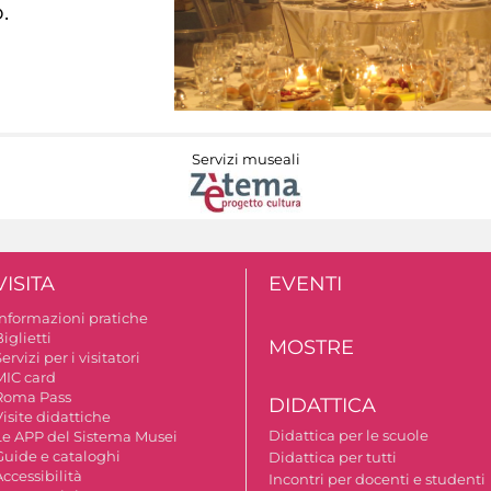
.
Servizi museali
VISITA
EVENTI
Informazioni pratiche
iglietti
MOSTRE
ervizi per i visitatori
MIC card
Roma Pass
DIDATTICA
isite didattiche
Didattica per le scuole
Le APP del Sistema Musei
Guide e cataloghi
Didattica per tutti
ccessibilità
Incontri per docenti e studenti