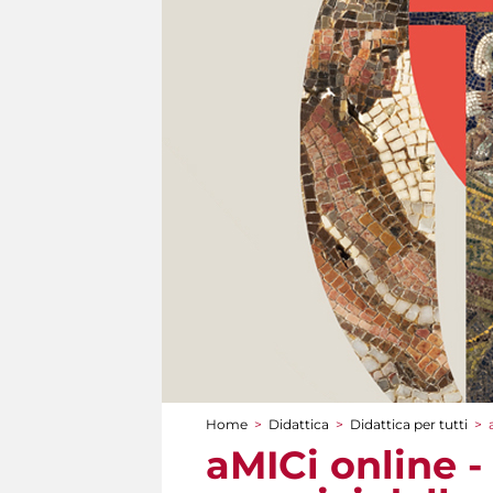
Home
>
Didattica
>
Didattica per tutti
>
Tu sei qui
aMICi online -