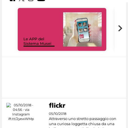
Il 
Le APP del
Mus
Sistema Musei
net
05/10/2018
Attraverso uno stretto passaggio con
una curiosa loggetta chiusa da una