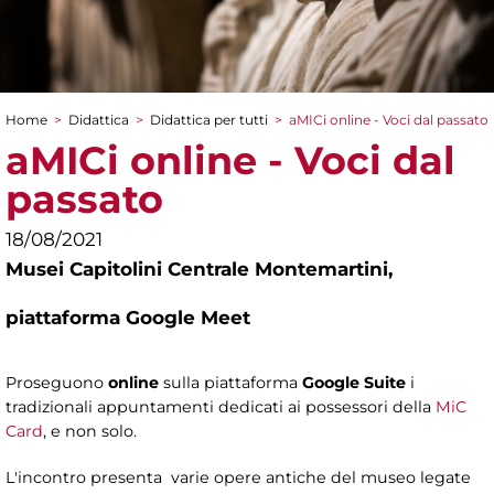
Home
>
Didattica
>
Didattica per tutti
>
aMICi online - Voci dal passato
Tu sei qui
aMICi online - Voci dal
passato
18/08/2021
Musei Capitolini Centrale Montemartini,
piattaforma Google Meet
Proseguono
online
sulla piattaforma
Google Suite
i
tradizionali appuntamenti dedicati ai possessori della
MiC
Card
, e non solo.
L'incontro presenta varie opere antiche del museo legate