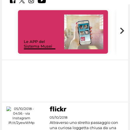
Il 
Le APP del
Mus
Sistema Musei
net
05/10/2018
Attraverso uno stretto passaggio con
una curiosa loggetta chiusa da una