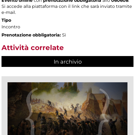
Evento online
con
prenotazione obbligatoria
allo
060608
.
Si accede alla piattaforma con il link che sarà inviato tramite
e-mail.
Tipo
Incontro
Prenotazione obbligatoria:
Sì
Attività correlate
In archivio