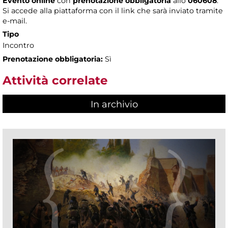
Evento online
con
prenotazione obbligatoria
allo
060608
.
Si accede alla piattaforma con il link che sarà inviato tramite
e-mail.
Tipo
Incontro
Prenotazione obbligatoria:
Sì
Attività correlate
In archivio