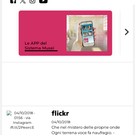
Il 
Le APP del
Mus
Sistema Musei
net
04/10/2018
Che nel mistero delle proprie onde
Ogni terrena voce fa naufragio. -