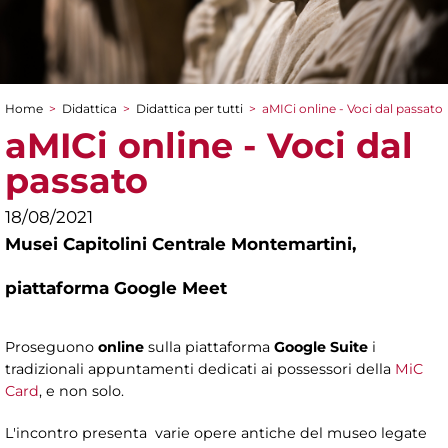
Home
>
Didattica
>
Didattica per tutti
>
aMICi online - Voci dal passato
Tu sei qui
aMICi online - Voci dal
passato
18/08/2021
Musei Capitolini Centrale Montemartini,
piattaforma Google Meet
Proseguono
online
sulla piattaforma
Google Suite
i
tradizionali appuntamenti dedicati ai possessori della
MiC
Card
, e non solo.
L'incontro presenta varie opere antiche del museo legate