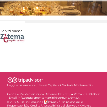
Servizi museali
Leggi le recensioni su:
Musei Capitolini Centrale Montemartini
Centrale Montemartini, via Ostiense 106 - 00154 Roma - Tel. 060608
- Email: info.centralemontemartini@comune.roma.it
© 2017 Musei in Comune
/
Privacy
/
Esclusione delle
Responsabilità
/
Credits
/
Accessibilità del sito web
/
XML-rss