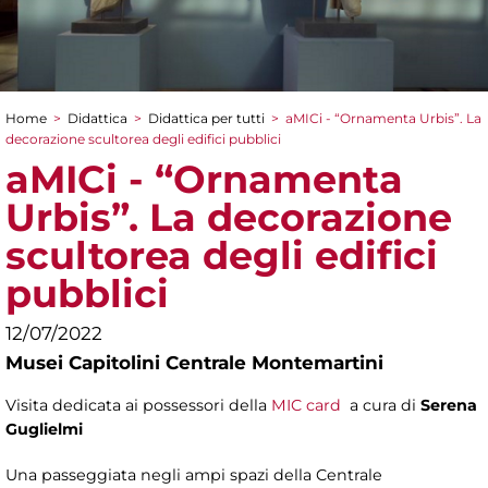
Home
>
Didattica
>
Didattica per tutti
>
aMICi - “Ornamenta Urbis”. La
Tu sei qui
decorazione scultorea degli edifici pubblici
aMICi - “Ornamenta
Urbis”. La decorazione
scultorea degli edifici
pubblici
12/07/2022
Musei Capitolini Centrale Montemartini
Visita dedicata ai possessori della
MIC card
a cura di
Serena
Guglielmi
Una passeggiata negli ampi spazi della Centrale