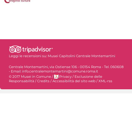
Leggi le recensioni su:
Musei Capitolini Centrale Montemartini
Centrale Montemartini, via Ostiense 106 - 00154 Roma - Tel. 060608
- Email: info.centralemontemartini@comune.roma.it
© 2017 Musei in Comune
/
Privacy
/
Esclusione delle
Responsabilità
/
Credits
/
Accessibilità del sito web
/
XML-rss