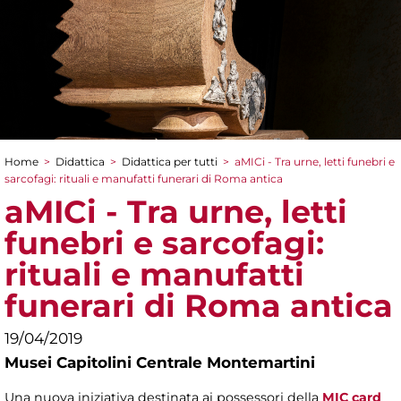
Home
>
Didattica
>
Didattica per tutti
>
aMICi - Tra urne, letti funebri e
Tu sei qui
sarcofagi: rituali e manufatti funerari di Roma antica
aMICi - Tra urne, letti
funebri e sarcofagi:
rituali e manufatti
funerari di Roma antica
19/04/2019
Musei Capitolini Centrale Montemartini
Una nuova iniziativa destinata ai possessori della
MIC card