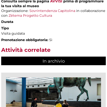
Consulta sempre la pagina
AVVISI
prima di programmare
la tua visita al museo
Organizzazione:
Sovrintendenza Capitolina
in collaborazione
con
Zétema Progetto Cultura
Durata
Tipo
Visita guidata
Prenotazione obbligatoria:
Sì
Attività correlate
In archivio