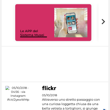
Il 
Le APP del
Mus
Sistema Musei
net
05/10/2018
Attraverso uno stretto passaggio con
una curiosa loggetta chiusa da una
bella vetrata a tortiglioni, si giunge