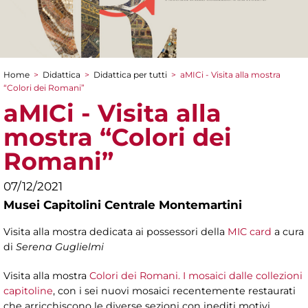
Home
>
Didattica
>
Didattica per tutti
>
aMICi - Visita alla mostra
Tu sei qui
“Colori dei Romani”
aMICi - Visita alla
mostra “Colori dei
Romani”
07/12/2021
Musei Capitolini Centrale Montemartini
Visita alla mostra dedicata ai possessori della
MIC card
a cura
di
Serena Guglielmi
Visita alla mostra
Colori dei Romani. I mosaici dalle collezioni
capitoline
, con i sei nuovi mosaici recentemente restaurati
che arricchiscono le diverse sezioni con inediti motivi