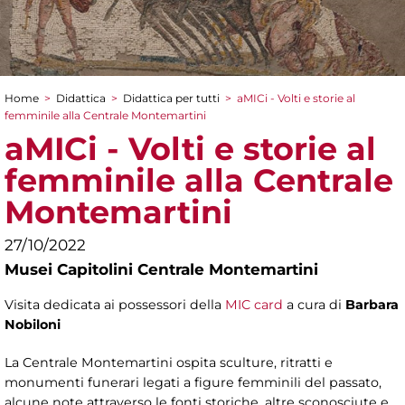
Home
>
Didattica
>
Didattica per tutti
>
aMICi - Volti e storie al
Tu sei qui
femminile alla Centrale Montemartini
aMICi - Volti e storie al
femminile alla Centrale
Montemartini
27/10/2022
Musei Capitolini Centrale Montemartini
Visita dedicata ai possessori della
MIC card
a cura di
Barbara
Nobiloni
La Centrale Montemartini ospita sculture, ritratti e
monumenti funerari legati a figure femminili del passato,
alcune note attraverso le fonti storiche, altre sconosciute e