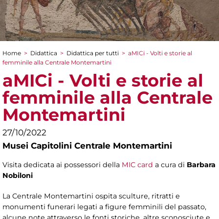
Home
>
Didattica
>
Didattica per tutti
>
aMICi - Volti e storie al
Tu sei qui
femminile alla Centrale Montemartini
aMICi - Volti e storie al
femminile alla Centrale
Montemartini
27/10/2022
Musei Capitolini Centrale Montemartini
Visita dedicata ai possessori della
MIC card
a cura di
Barbara
Nobiloni
La Centrale Montemartini ospita sculture, ritratti e
monumenti funerari legati a figure femminili del passato,
alcune note attraverso le fonti storiche, altre sconosciute e