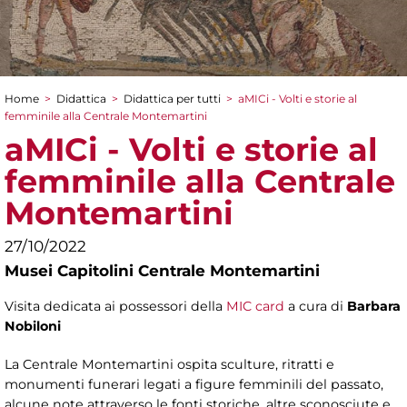
Home
>
Didattica
>
Didattica per tutti
>
aMICi - Volti e storie al
Tu sei qui
femminile alla Centrale Montemartini
aMICi - Volti e storie al
femminile alla Centrale
Montemartini
27/10/2022
Musei Capitolini Centrale Montemartini
Visita dedicata ai possessori della
MIC card
a cura di
Barbara
Nobiloni
La Centrale Montemartini ospita sculture, ritratti e
monumenti funerari legati a figure femminili del passato,
alcune note attraverso le fonti storiche, altre sconosciute e